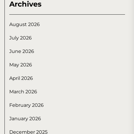
Archives
August 2026
July 2026
June 2026
May 2026
April 2026
March 2026
February 2026
January 2026
December 2025