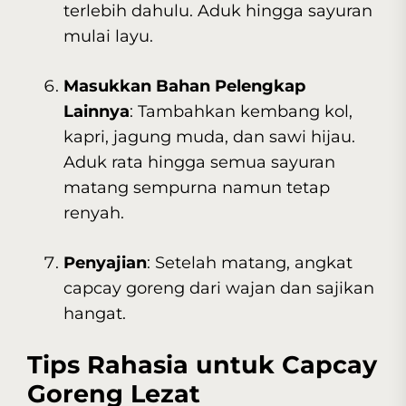
terlebih dahulu. Aduk hingga sayuran
mulai layu.
Masukkan Bahan Pelengkap
Lainnya
: Tambahkan kembang kol,
kapri, jagung muda, dan sawi hijau.
Aduk rata hingga semua sayuran
matang sempurna namun tetap
renyah.
Penyajian
: Setelah matang, angkat
capcay goreng dari wajan dan sajikan
hangat.
Tips Rahasia untuk Capcay
Goreng Lezat