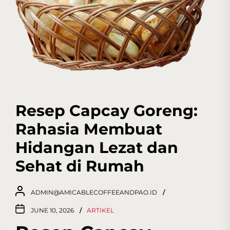
Resep Capcay Goreng:
Rahasia Membuat
Hidangan Lezat dan
Sehat di Rumah
ADMIN@AMICABLECOFFEEANDPAO.ID
JUNE 10, 2026
ARTIKEL