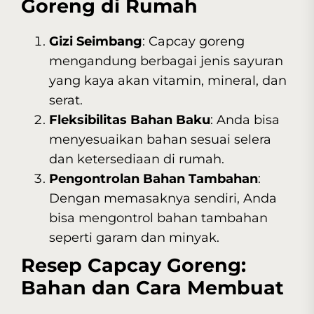
Goreng di Rumah
Gizi Seimbang
: Capcay goreng
mengandung berbagai jenis sayuran
yang kaya akan vitamin, mineral, dan
serat.
Fleksibilitas Bahan Baku
: Anda bisa
menyesuaikan bahan sesuai selera
dan ketersediaan di rumah.
Pengontrolan Bahan Tambahan
:
Dengan memasaknya sendiri, Anda
bisa mengontrol bahan tambahan
seperti garam dan minyak.
Resep Capcay Goreng:
Bahan dan Cara Membuat