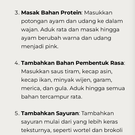
Masak Bahan Protein
: Masukkan
potongan ayam dan udang ke dalam
wajan. Aduk rata dan masak hingga
ayam berubah warna dan udang
menjadi pink.
Tambahkan Bahan Pembentuk Rasa
:
Masukkan saus tiram, kecap asin,
kecap ikan, minyak wijen, garam,
merica, dan gula. Aduk hingga semua
bahan tercampur rata.
Tambahkan Sayuran
: Tambahkan
sayuran mulai dari yang lebih keras
teksturnya, seperti wortel dan brokoli