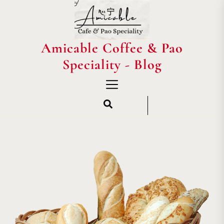
Skip
to
the
content
Amicable Coffee & Pao
Amicable
Coffee
Speciality - Blog
&
Pao
Speciality
-
Blog