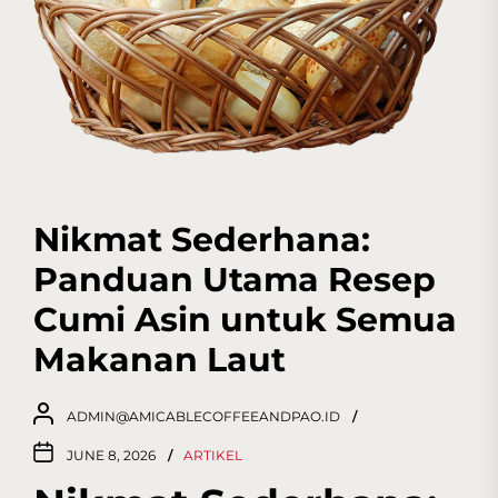
Nikmat Sederhana:
Panduan Utama Resep
Cumi Asin untuk Semua
Makanan Laut
ADMIN@AMICABLECOFFEEANDPAO.ID
JUNE 8, 2026
ARTIKEL