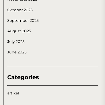
October 2025
September 2025
August 2025
July 2025
June 2025
Categories
artikel