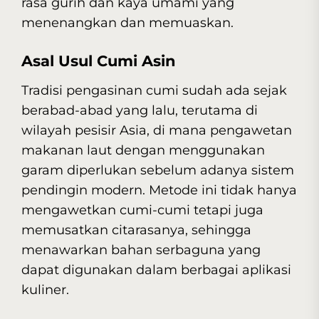
rasa gurih dan kaya umami yang
menenangkan dan memuaskan.
Asal Usul Cumi Asin
Tradisi pengasinan cumi sudah ada sejak
berabad-abad yang lalu, terutama di
wilayah pesisir Asia, di mana pengawetan
makanan laut dengan menggunakan
garam diperlukan sebelum adanya sistem
pendingin modern. Metode ini tidak hanya
mengawetkan cumi-cumi tetapi juga
memusatkan citarasanya, sehingga
menawarkan bahan serbaguna yang
dapat digunakan dalam berbagai aplikasi
kuliner.