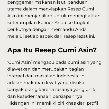
penggemar makanan laut, panduan
utama dalam menyiapkan Resep Cumi
Asin ini menjanjikan untuk meningkatkan
keterampilan kuliner Anda ke tingkat
berikutnya dengan memandu Anda
melalui setiap aspek dari resep lezat ini.
Apa Itu Resep Cumi Asin?
‘Cumi Asin’ mengacu pada cumi asin yang
diawetkan dan merupakan bagian
integral dari masakan Indonesia. Ini
adalah makanan lezat yang disukai
banyak orang karena rasanya yang unik
dan kesederhanaan persiapannya.
Hidangan ini memiliki ciri khas dari profil