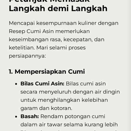
Langkah demi Langkah
Mencapai kesempurnaan kuliner dengan
Resep Cumi Asin memerlukan
keseimbangan rasa, kecepatan, dan
ketelitian. Mari selami proses
persiapannya:
1. Mempersiapkan Cumi
Bilas Cumi Asin:
Bilas cumi asin
secara menyeluruh dengan air dingin
untuk menghilangkan kelebihan
garam dan kotoran.
Basah:
Rendam potongan cumi
dalam air tawar selama kurang lebih