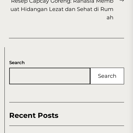
Ne
Resep Capcay Goreng: Rahasia Memb
pos
uat Hidangan Lezat dan Sehat di Rum
ah
Search
Search
Recent Posts