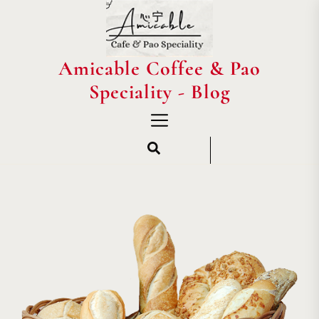
Skip
to
the
content
Amicable Coffee & Pao
Amicable
Coffee
Speciality - Blog
&
Pao
Speciality
-
Blog