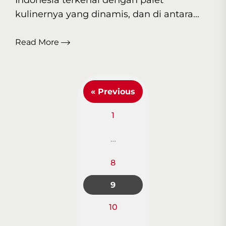
Indonesia terkenal dengan palet
kulinernya yang dinamis, dan di antara...
Read More
« Previous
1
…
8
Posts
9
navigation
10