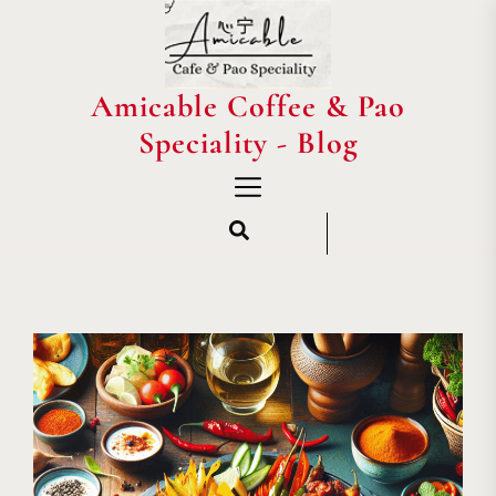
Skip
to
the
content
Amicable Coffee & Pao
Amicable
Coffee
Speciality - Blog
&
Pao
Speciality
-
Blog